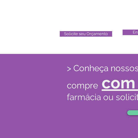
En
Envie sua
Cu
Receita
En
Solicite seu Orçamento
> Conheça nossos
com 
compre
farmácia ou solici