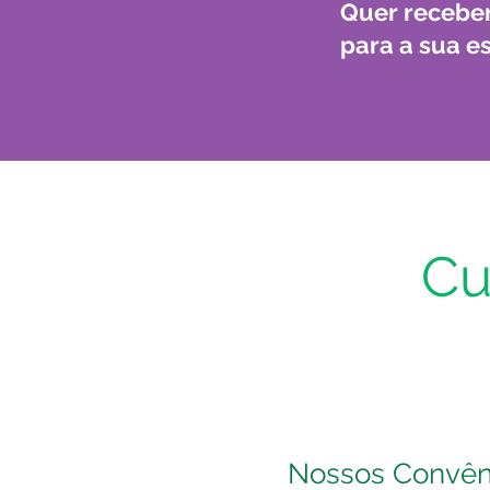
Quer receber
para a sua e
Cu
Nossos Convên