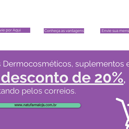
vie seu
Fidelimax
Nosso
rriculum
Natufarma
Contat
vie por Aqui
Conheça as vantagens
Envie sua men
 Dermocosméticos, suplementos e
desconto de 20%
,
tando pelos correios.
www.natufarmaloja.com.br