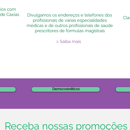
ios com
 de Caxias
Divulgamos os endereços e telefones dos
Cla
profissionais de várias especialidades
médicas e de outros profissionais de saúde
prescritores de fórmulas magistrais
> Saiba mais
Dermocosméticos
Receba nossas promoções