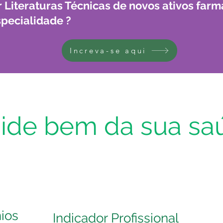
 Literaturas Técnicas de novos ativos far
specialidade ?
Increva-se aqui
ide bem da sua sa
ios
Indicador Profissional