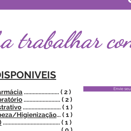
a trabalhar co
ISPONIVEIS
Envie seu
armácia
........................ ( 2 )
oratório
......................... ( 2 )
trativo
.......................... ( 1 )
mpeza/Higienização
... ( 1 )
)
....................................... ( 1
)
........................................ ( 0 )