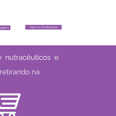
Produtos em
s
Destaque
os
Veja os Destaques
sagem
 nutracêuticos e
retirando na