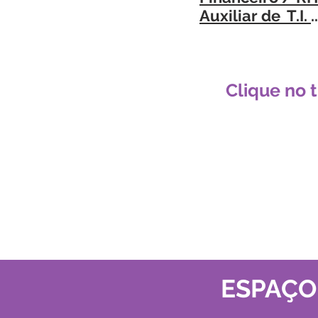
Auxiliar de T.I.
.
Clique no t
ESPAÇO