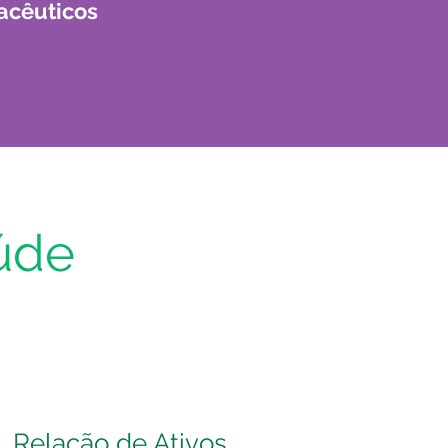
macêuticos
úde
Relação de Ativos