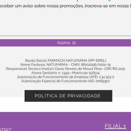
receber um aviso sobre nossa promoções, inscreva-se em nossa lis
Assine Já
Razão Social: FARMÁCIA NATUFARMA EPP-EIRELI
Nome Fantasia: NATUFARMA - CNPJ: 88202296/0001-74
Responsável Técnico (matriz): Cezar Renato de Moura Pires -CRF/RS 2125
Alvará Sanitário: n. 1349—Matricula 156514
Autorização de Funcionamento da Empresa (AFE): 1.34.323-2
Autorização Especial de Funcionamento (AE): 0069350
POLÍTICA DE PRIVACIDADE
FILIAL 1
TRIZ