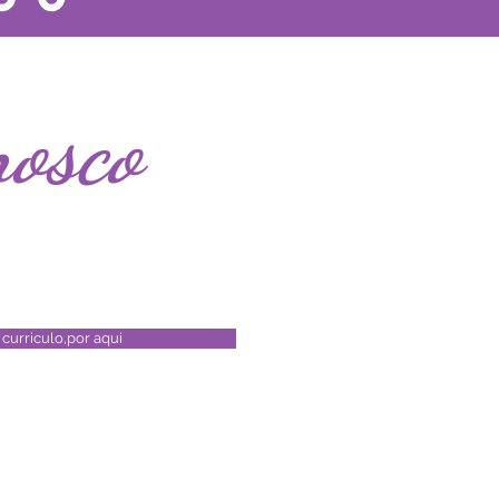
nosco
 curriculo,por aqui