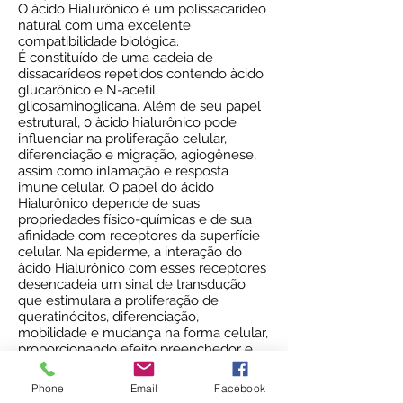
O ácido Hialurônico é um polissacarídeo
natural com uma excelente
compatibilidade biológica.
É constituído de uma cadeia de
dissacarídeos repetidos contendo àcido
glucarônico e N-acetil
glicosaminoglicana. Além de seu papel
estrutural, 0 àcido hialurônico pode
influenciar na proliferação celular,
diferenciação e migração, agiogênese,
assim como inlamação e resposta
imune celular. O papel do ácido
Hialurônico depende de suas
propriedades físico-químicas e de sua
afinidade com receptores da superfície
celular. Na epiderme, a interação do
àcido Hialurônico com esses receptores
desencadeia um sinal de transdução
que estimulara a proliferação de
queratinócitos, diferenciação,
mobilidade e mudança na forma celular,
proporcionando efeito preenchedor e
firmador dos sulcos faciais além de
constituir-se em um verdadeiro
Phone
Email
Facebook
Peeling biológico natural.