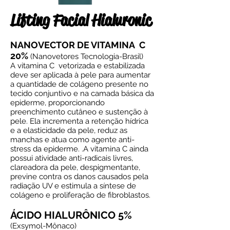
Lifting Facial Hialuronic
NANOVECTOR DE VITAMINA C
20%
(Nanovetores Tecnologia-Brasil)
A vitamina C vetorizada e estabilizada
deve ser aplicada à pele para aumentar
a quantidade de colágeno presente no
tecido conjuntivo e na camada básica da
epiderme, proporcionando
preenchimento cutâneo e sustenção à
pele. Ela incrementa a retenção hídrica
e a elasticidade da pele, reduz as
manchas e atua como agente anti-
stress da epiderme. .A vitamina C ainda
possui atividade anti-radicais livres,
clareadora da pele, despigmentante,
previne contra os danos causados pela
radiação UV e estimula a síntese de
colágeno e proliferação de fibroblastos.
ÁCIDO HIALURÔNICO 5%
(Exsymol-Mônaco)