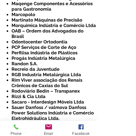
Maqenge Componentes e Acessórios
para Gastronomia
Marcopolo
Martinato Máquinas de Precisão
Morquímica Indústria e Comércio Ltda
OAB – Ordem dos Advogados do
Brasil
Odontocenter Ortodontia
PCP Serviços de Corte de Aço
Perfilisa Indústria de Plásticos
Progás Indústria Metalúrgica
Randon S.A.
Recreio da Juventude
RGB Industria Metalúrgica Ltda
Rim Viver associação dos Renais
Crônicos de Caxias do Sul
Rodoviário Bedin – Transpanex
Rizzi & Cia Ltda
Sacaro - Interdesign Móveis Ltda
Sauer Danfoss / valmova Danfoss
Power Solutions Indústria e Comércio
Eletrohidráulica Ltda.
Senergisul – Sindicato dos
Trabalhadores da RGE
Phone
Email
Facebook
SEAAQ - Associação dos Engenheiros,