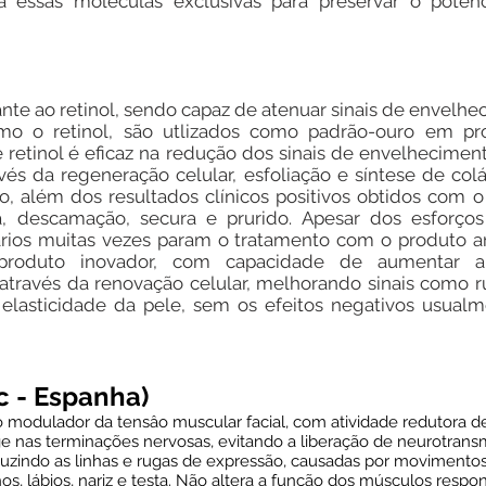
za essas moléculas exclusivas para preservar o potenc
te ao retinol, sendo capaz de atenuar sinais de envelhe
omo o retinol, são utlizados como padrão-ouro em pr
e retinol é eficaz na redução dos sinais de envelhecimen
avés da regeneração celular, esfoliação e síntese de c
o, além dos resultados clínicos positivos obtidos com o
ema, descamação, secura e prurido. Apesar dos esforço
uários muitas vezes param o tratamento com o produto a
produto inovador, com capacidade de aumentar 
através da renovação celular, melhorando sinais como r
elasticidade da pele, sem os efeitos negativos usual
c - Espanha)
ador da tensâo muscular facial, com atividade redutora de r
age nas terminações nervosas, evitando a liberação de neurotrans
zindo as linhas e rugas de expressão, causadas por movimentos 
os, lábios, nariz e testa. Não altera a função dos músculos res