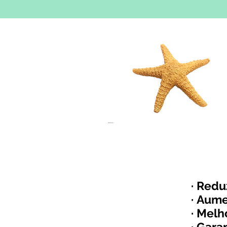
· Redu
· Aume
· Melh
· Gara