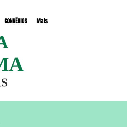
CONVÊNIOS
Mais
A
MA
RS
e