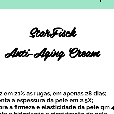
StarFisch
Anti-Aging Cream
z em 21% as rugas, em apenas 28 dias;
nta a espessura da pele em 2,5X;
ora a firmeza e elasticidade da pele qm 
nte a hidratação e cicatrização da pele.