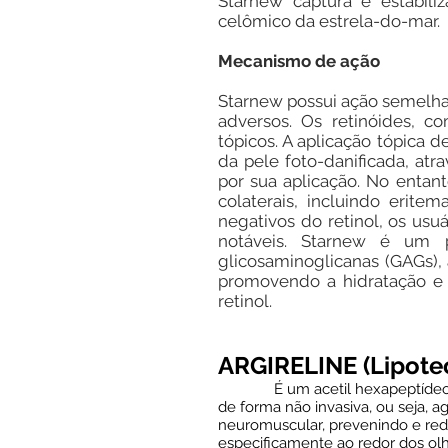
Starnew captura e estabili
celômico da estrela-do-mar.
Mecanismo de ação
Starnew possui ação semelhan
adversos. Os retinóides, c
tópicos. A aplicação tópica d
da pele foto-danificada, atr
por sua aplicação. No entant
colaterais, incluindo erit
negativos do retinol, os us
notáveis. Starnew é um 
glicosaminoglicanas (GAGs), 
promovendo a hidratação e 
retinol.
ARGIRELINE (Lipote
É um acetil hexapeptídeo modul
de forma não invasiva, ou seja, 
neuromuscular, prevenindo e redu
especificamente ao redor dos olh