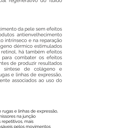
ial regenerativo do fluido
cimento da pele sem efeitos
odutos antienvelhecimento
to intrínseco e na reparação
olágeno dérmico estimulados
 retinol, há também efeitos
s para combater os efeitos
ntes de produzir resultados
a síntese de colágeno e
ugas e linhas de expressão,
mente associados ao uso do
ugas e linhas de expressão,
missores na junção
repetitivos, mais
ponsáveis pelos movimentos